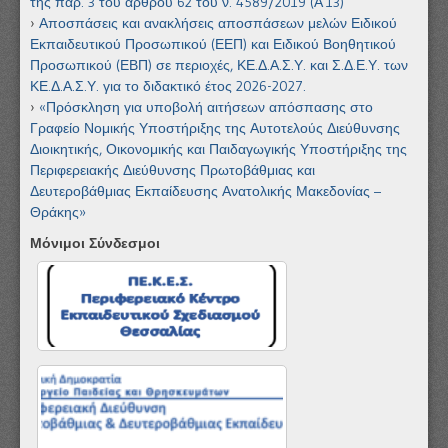
της παρ. 3 του άρθρου 62 του ν. 4589/2019 (Α ́13)
Αποσπάσεις και ανακλήσεις αποσπάσεων μελών Ειδικού
Εκπαιδευτικού Προσωπικού (ΕΕΠ) και Ειδικού Βοηθητικού
Προσωπικού (ΕΒΠ) σε περιοχές, ΚΕ.Δ.Α.Σ.Υ. και Σ.Δ.Ε.Υ. των
ΚΕ.Δ.Α.Σ.Υ. για το διδακτικό έτος 2026-2027.
«Πρόσκληση για υποβολή αιτήσεων απόσπασης στο
Γραφείο Νομικής Υποστήριξης της Αυτοτελούς Διεύθυνσης
Διοικητικής, Οικονομικής και Παιδαγωγικής Υποστήριξης της
Περιφερειακής Διεύθυνσης Πρωτοβάθμιας και
Δευτεροβάθμιας Εκπαίδευσης Ανατολικής Μακεδονίας –
Θράκης»
Μόνιμοι Σύνδεσμοι