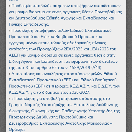
Προθεσμία υποβολής αιτήσεων υποψήφιων εκπαιδευτικών
για μόνιμο διορισμό σε κενές οργανικές θέσεις Πρωτοβάθμιας
και Δευτεροβάθμιας Ειδικής Αγωγής και Εκπαίδευσης και
Γενικής Εκπαίδευσης.
Πρόσκληση υποψήφιων μελών Ειδικού Εκπαιδευτικού
Προσωπικού και Ειδικού Βοηθητικού Προσωπικού
εγγεγραμμένων στους τελικούς αξιολογικούς πίνακες
κατάταξης των Προκηρύξεων 2ΕΑ/2025 και 1ΕΑ/2025 του
ΑΣΕΠ για μόνιμο διορισμό σε κενές οργανικές θέσεις στην
Ειδική Αγωγή και Εκπαίδευση, σε εφαρμογή των διατάξεων
της παρ. 3 του άρθρου 62 του ν. 4589/2019 (Α ́13)
Αποσπάσεις και ανακλήσεις αποσπάσεων μελών Ειδικού
Εκπαιδευτικού Προσωπικού (ΕΕΠ) και Ειδικού Βοηθητικού
Προσωπικού (ΕΒΠ) σε περιοχές, ΚΕ.Δ.Α.Σ.Υ. και Σ.Δ.Ε.Υ. των
ΚΕ.Δ.Α.Σ.Υ. για το διδακτικό έτος 2026-2027.
«Πρόσκληση για υποβολή αιτήσεων απόσπασης στο
Γραφείο Νομικής Υποστήριξης της Αυτοτελούς Διεύθυνσης
Διοικητικής, Οικονομικής και Παιδαγωγικής Υποστήριξης της
Περιφερειακής Διεύθυνσης Πρωτοβάθμιας και
Δευτεροβάθμιας Εκπαίδευσης Ανατολικής Μακεδονίας –
Θράκης»