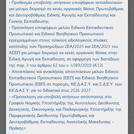
Προθεσμία υποβολής αιτήσεων υποψήφιων εκπαιδευτικών
για μόνιμο διορισμό σε κενές οργανικές θέσεις Πρωτοβάθμιας
και Δευτεροβάθμιας Ειδικής Αγωγής και Εκπαίδευσης και
Γενικής Εκπαίδευσης.
Πρόσκληση υποψήφιων μελών Ειδικού Εκπαιδευτικού
Προσωπικού και Ειδικού Βοηθητικού Προσωπικού
εγγεγραμμένων στους τελικούς αξιολογικούς πίνακες
κατάταξης των Προκηρύξεων 2ΕΑ/2025 και 1ΕΑ/2025 του
ΑΣΕΠ για μόνιμο διορισμό σε κενές οργανικές θέσεις στην
Ειδική Αγωγή και Εκπαίδευση, σε εφαρμογή των διατάξεων
της παρ. 3 του άρθρου 62 του ν. 4589/2019 (Α ́13)
Αποσπάσεις και ανακλήσεις αποσπάσεων μελών Ειδικού
Εκπαιδευτικού Προσωπικού (ΕΕΠ) και Ειδικού Βοηθητικού
Προσωπικού (ΕΒΠ) σε περιοχές, ΚΕ.Δ.Α.Σ.Υ. και Σ.Δ.Ε.Υ. των
ΚΕ.Δ.Α.Σ.Υ. για το διδακτικό έτος 2026-2027.
«Πρόσκληση για υποβολή αιτήσεων απόσπασης στο
Γραφείο Νομικής Υποστήριξης της Αυτοτελούς Διεύθυνσης
Διοικητικής, Οικονομικής και Παιδαγωγικής Υποστήριξης της
Περιφερειακής Διεύθυνσης Πρωτοβάθμιας και
Δευτεροβάθμιας Εκπαίδευσης Ανατολικής Μακεδονίας –
Θράκης»