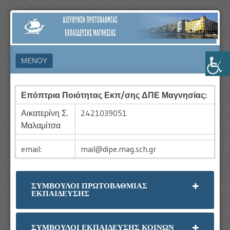
ΔΙΕΎΘΥΝΣΗ
ΠΡΩΤΟΒΆΘΜΙΑΣ
ΕΚΠΑΊΔΕΥΣΗΣ
ΜΕΝΟΎ
ΜΑΓΝΗΣΊΑΣ
ΜΕΤΆΒΑΣΗ ΣΕ ΠΕΡΙΕΧΌΜΕΝΟ
Επόπτρια Ποιότητας Εκπ/σης ΔΠΕ Μαγνησίας:
Αικατερίνη Σ.
2421039051
Μαλαμίτσα
email:
mail@dipe.mag.sch.gr
ΣΥΜΒΟΥΛΟΙ ΠΡΩΤΟΒΑΘΜΙΑΣ
ΕΚΠΑΙΔΕΥΣΗΣ
ΣΥΜΒΟΥΛΟΙ ΕΚΠΑΙΔΕΥΣΗΣ ΚΟΙΝΩΝ