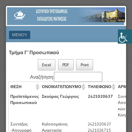
ΔΙΕΎΘΥΝΣΗ
ΠΡΩΤΟΒΆΘΜΙΑΣ
ΕΚΠΑΊΔΕΥΣΗΣ
ΜΕΝΟΎ
ΜΑΓΝΗΣΊΑΣ
ΜΕΤΆΒΑΣΗ ΣΕ ΠΕΡΙΕΧΌΜΕΝΟ
Τμήμα Γ’ Προσωπικού
Excel
PDF
Print
Αναζήτηση:
ΘΕΣΗ
ΟΝΟΜΑΤΕΠΩΝΥΜΟ
ΤΗΛΕΦΩΝΟ
ΑΡΜΟΔ
Προϊστάμενος
Σκούρας Γεώργιος
2421020637
Συντάξε
Προσωπικού
Απογρα
κών -Δι
Κινητικ
Συντάξεις
Καλτσογιάννη
2421020637
-Απογραφή
Αναστασία
2421026715