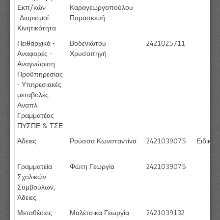
Εκπ/κών
Καραγεωργοπούλου
-Διορισμοί-
Παρασκευή
Κινητικότητα
Πειθαρχικά -
Βοδενιώτου
2421025711
Αναφορές -
Χρυσοπηγή
Αναγνώριση
Προϋπηρεσίας
- Υπηρεσιακές
μεταβολές-
Αναπλ.
Γραμματέας
ΠΥΣΠΕ & ΤΣΕ
Άδειες
Ρούσσα Κωνσταντίνα
2421039075
Ειδική
Γραμματεία
Φώτη Γεωργία
2421039075
Σχολικών
Συμβούλων,
Άδειες
Μεταθέσεις -
Μαλέτσικα Γεωργία
2421039132