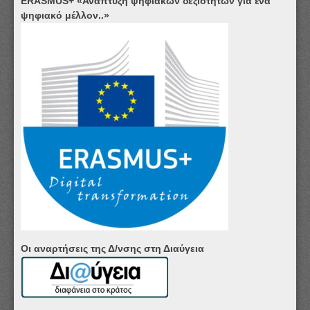
ERASMUS+ «Ανάπτυξη ψηφιακών δεξιοτήτων για ένα
ψηφιακό μέλλον..»
Οι αναρτήσεις της Δ/νσης στη Διαύγεια