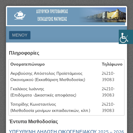
ΔΙΕΎΘΥΝΣΗ
ΠΡΩΤΟΒΆΘΜΙΑΣ
ΕΚΠΑΊΔΕΥΣΗΣ
ΜΕΝΟΎ
ΜΑΓΝΗΣΊΑΣ
ΜΕΤΆΒΑΣΗ ΣΕ ΠΕΡΙΕΧΌΜΕΝΟ
Πληροφορίες
Ονοματεπώνυμο
Τηλέφωνο
Ακριβούσης Απόστολος Προϊστάμενος
24210-
Οικονομικού (Εκκαθάριση Μισθοδοσίας)
39083
Γκαλέκος Ιωάννης
24210-
(Επιδόματα -Δικαστικές αποφάσεις)
39083
Τσιτιρίδης Κωνσταντίνος
24210-
(Μισθοδοσία μονίμων εκπαιδευτικών, κλπ.)
39083
Έντυπα Μισθοδοσίας
ΥΠΕΥΘΥΝΗ ΔΗΛΩΣΗ ΟΙΚΟΓΕΝΕΙΑΚΟΥ 2025 – 2026