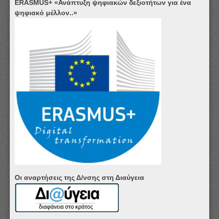
ERASMUS+ «Ανάπτυξη ψηφιακών δεξιοτήτων για ένα
ψηφιακό μέλλον..»
Οι αναρτήσεις της Δ/νσης στη Διαύγεια