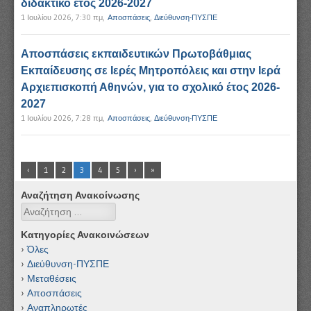
διδακτικό έτος 2026-2027
1 Ιουλίου 2026, 7:30 πμ
,
Αποσπάσεις
,
Διεύθυνση-ΠΥΣΠΕ
Αποσπάσεις εκπαιδευτικών Πρωτοβάθμιας
Εκπαίδευσης σε Ιερές Μητροπόλεις και στην Ιερά
Αρχιεπισκοπή Αθηνών, για το σχολικό έτος 2026-
2027
1 Ιουλίου 2026, 7:28 πμ
,
Αποσπάσεις
,
Διεύθυνση-ΠΥΣΠΕ
‹
1
2
3
4
5
›
»
Αναζήτηση Ανακοίνωσης
Αναζήτηση
Κατηγορίες Ανακοινώσεων
Όλες
Διεύθυνση-ΠΥΣΠΕ
Μεταθέσεις
Αποσπάσεις
Αναπληρωτές