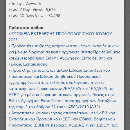
Today's Views:
6
Last 7 Days Views:
5,636
Last 30 Days Views:
54,298
Πρόσφατα άρθρα
ΣΤΟΙΧΕΙΑ ΕΚΤΕΛΕΣΗΣ ΠΡΟΫΠΟΛΟΓΙΣΜΟΥ ΙΟΥΛΙΟΥ
2026
Προθεσμία υποβολής αιτήσεων υποψήφιων εκπαιδευτικών
για μόνιμο διορισμό σε κενές οργανικές θέσεις Πρωτοβάθμιας
και Δευτεροβάθμιας Ειδικής Αγωγής και Εκπαίδευσης και
Γενικής Εκπαίδευσης.
Πρόσκληση υποψήφιων μελών Ειδικού Εκπαιδευτικού
Προσωπικού και Ειδικού Βοηθητικού Προσωπικού
εγγεγραμμένων στους τελικούς αξιολογικούς πίνακες
κατάταξης των Προκηρύξεων 2ΕΑ/2025 και 1ΕΑ/2025 του
ΑΣΕΠ για μόνιμο διορισμό σε κενές οργανικές θέσεις στην
Ειδική Αγωγή και Εκπαίδευση, σε εφαρμογή των διατάξεων
της παρ. 3 του άρθρου 62 του ν. 4589/2019 (Α ́13)
Αποσπάσεις και ανακλήσεις αποσπάσεων μελών Ειδικού
Εκπαιδευτικού Προσωπικού (ΕΕΠ) και Ειδικού Βοηθητικού
Προσωπικού (ΕΒΠ) σε περιοχές, ΚΕ.Δ.Α.Σ.Υ. και Σ.Δ.Ε.Υ. των