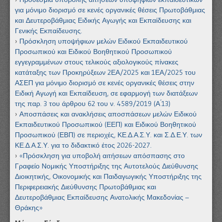
για μόνιμο διορισμό σε κενές οργανικές θέσεις Πρωτοβάθμιας
και Δευτεροβάθμιας Ειδικής Αγωγής και Εκπαίδευσης και
Γενικής Εκπαίδευσης.
Πρόσκληση υποψήφιων μελών Ειδικού Εκπαιδευτικού
Προσωπικού και Ειδικού Βοηθητικού Προσωπικού
εγγεγραμμένων στους τελικούς αξιολογικούς πίνακες
κατάταξης των Προκηρύξεων 2ΕΑ/2025 και 1ΕΑ/2025 του
ΑΣΕΠ για μόνιμο διορισμό σε κενές οργανικές θέσεις στην
Ειδική Αγωγή και Εκπαίδευση, σε εφαρμογή των διατάξεων
της παρ. 3 του άρθρου 62 του ν. 4589/2019 (Α ́13)
Αποσπάσεις και ανακλήσεις αποσπάσεων μελών Ειδικού
Εκπαιδευτικού Προσωπικού (ΕΕΠ) και Ειδικού Βοηθητικού
Προσωπικού (ΕΒΠ) σε περιοχές, ΚΕ.Δ.Α.Σ.Υ. και Σ.Δ.Ε.Υ. των
ΚΕ.Δ.Α.Σ.Υ. για το διδακτικό έτος 2026-2027.
«Πρόσκληση για υποβολή αιτήσεων απόσπασης στο
Γραφείο Νομικής Υποστήριξης της Αυτοτελούς Διεύθυνσης
Διοικητικής, Οικονομικής και Παιδαγωγικής Υποστήριξης της
Περιφερειακής Διεύθυνσης Πρωτοβάθμιας και
Δευτεροβάθμιας Εκπαίδευσης Ανατολικής Μακεδονίας –
Θράκης»