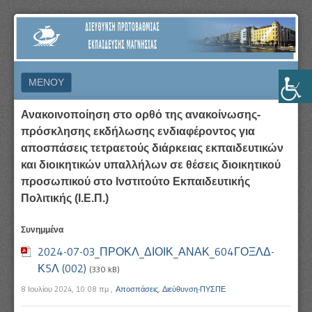
ΔΙΕΎΘΥΝΣΗ
ΠΡΩΤΟΒΆΘΜΙΑΣ
ΕΚΠΑΊΔΕΥΣΗΣ
ΜΕΝΟΎ
ΜΑΓΝΗΣΊΑΣ
ΜΕΤΆΒΑΣΗ ΣΕ ΠΕΡΙΕΧΌΜΕΝΟ
Ανακοινοποίηση στο ορθό της ανακοίνωσης-
πρόσκλησης εκδήλωσης ενδιαφέροντος για
αποσπάσεις τετραετούς διάρκειας εκπαιδευτικών
και διοικητικών υπαλλήλων σε θέσεις διοικητικού
προσωπικού στο Ινστιτούτο Εκπαιδευτικής
Πολιτικής (Ι.Ε.Π.)
Συνημμένα
2024-07-03_ΠΡΟΚΛ_ΔΙΟΙΚ_ΑΝΑΚ_604ΓΟΞΛΔ-
Κ5Λ (002)
(330 kB)
8 Ιουλίου 2024, 10:08 πμ
,
Αποσπάσεις
,
Διεύθυνση-ΠΥΣΠΕ