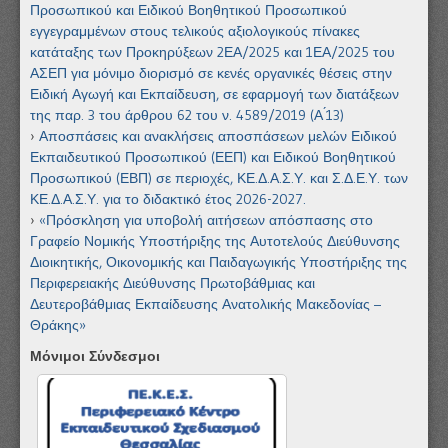
Προσωπικού και Ειδικού Βοηθητικού Προσωπικού
εγγεγραμμένων στους τελικούς αξιολογικούς πίνακες
κατάταξης των Προκηρύξεων 2ΕΑ/2025 και 1ΕΑ/2025 του
ΑΣΕΠ για μόνιμο διορισμό σε κενές οργανικές θέσεις στην
Ειδική Αγωγή και Εκπαίδευση, σε εφαρμογή των διατάξεων
της παρ. 3 του άρθρου 62 του ν. 4589/2019 (Α ́13)
Αποσπάσεις και ανακλήσεις αποσπάσεων μελών Ειδικού
Εκπαιδευτικού Προσωπικού (ΕΕΠ) και Ειδικού Βοηθητικού
Προσωπικού (ΕΒΠ) σε περιοχές, ΚΕ.Δ.Α.Σ.Υ. και Σ.Δ.Ε.Υ. των
ΚΕ.Δ.Α.Σ.Υ. για το διδακτικό έτος 2026-2027.
«Πρόσκληση για υποβολή αιτήσεων απόσπασης στο
Γραφείο Νομικής Υποστήριξης της Αυτοτελούς Διεύθυνσης
Διοικητικής, Οικονομικής και Παιδαγωγικής Υποστήριξης της
Περιφερειακής Διεύθυνσης Πρωτοβάθμιας και
Δευτεροβάθμιας Εκπαίδευσης Ανατολικής Μακεδονίας –
Θράκης»
Μόνιμοι Σύνδεσμοι