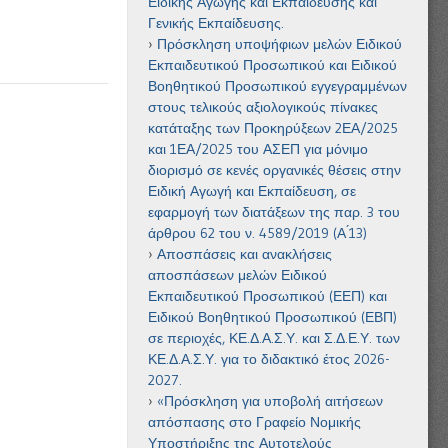
Ειδικής Αγωγής και Εκπαίδευσης και
Γενικής Εκπαίδευσης.
Πρόσκληση υποψήφιων μελών Ειδικού
Εκπαιδευτικού Προσωπικού και Ειδικού
Βοηθητικού Προσωπικού εγγεγραμμένων
στους τελικούς αξιολογικούς πίνακες
κατάταξης των Προκηρύξεων 2ΕΑ/2025
και 1ΕΑ/2025 του ΑΣΕΠ για μόνιμο
διορισμό σε κενές οργανικές θέσεις στην
Ειδική Αγωγή και Εκπαίδευση, σε
εφαρμογή των διατάξεων της παρ. 3 του
άρθρου 62 του ν. 4589/2019 (Α ́13)
Αποσπάσεις και ανακλήσεις
αποσπάσεων μελών Ειδικού
Εκπαιδευτικού Προσωπικού (ΕΕΠ) και
Ειδικού Βοηθητικού Προσωπικού (ΕΒΠ)
σε περιοχές, ΚΕ.Δ.Α.Σ.Υ. και Σ.Δ.Ε.Υ. των
ΚΕ.Δ.Α.Σ.Υ. για το διδακτικό έτος 2026-
2027.
«Πρόσκληση για υποβολή αιτήσεων
απόσπασης στο Γραφείο Νομικής
Υποστήριξης της Αυτοτελούς