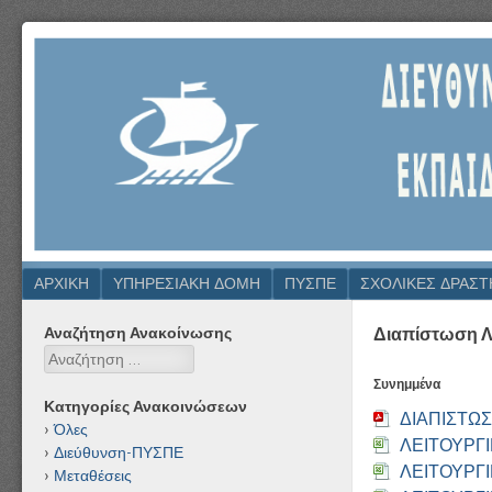
ΔΙΕΎΘΥΝΣΗ
ΠΡΩΤΟΒΆΘΜΙΑΣ
ΕΚΠΑΊΔΕΥΣΗΣ
ΜΑΓΝΗΣΊΑΣ
Μενού
ΜΕΤΆΒΑΣΗ ΣΕ ΠΕΡΙΕΧΌΜΕΝΟ
ΑΡΧΙΚΉ
ΥΠΗΡΕΣΙΑΚΗ ΔΟΜΗ
ΠΥΣΠΕ
ΣΧΟΛΙΚΕΣ ΔΡΑΣΤ
Αναζήτηση Ανακοίνωσης
Διαπίστωση Λε
Αναζήτηση
Συνημμένα
Κατηγορίες Ανακοινώσεων
ΔΙΑΠΙΣΤΩΣ
Όλες
ΛΕΙΤΟΥΡΓ
Διεύθυνση-ΠΥΣΠΕ
ΛΕΙΤΟΥΡΓ
Μεταθέσεις