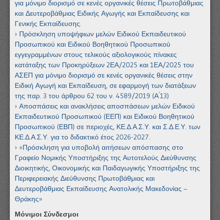
για μόνιμο διορισμό σε κενές οργανικές θέσεις Πρωτοβάθμιας
και Δευτεροβάθμιας Ειδικής Αγωγής και Εκπαίδευσης και
Γενικής Εκπαίδευσης.
Πρόσκληση υποψήφιων μελών Ειδικού Εκπαιδευτικού
Προσωπικού και Ειδικού Βοηθητικού Προσωπικού
εγγεγραμμένων στους τελικούς αξιολογικούς πίνακες
κατάταξης των Προκηρύξεων 2ΕΑ/2025 και 1ΕΑ/2025 του
ΑΣΕΠ για μόνιμο διορισμό σε κενές οργανικές θέσεις στην
Ειδική Αγωγή και Εκπαίδευση, σε εφαρμογή των διατάξεων
της παρ. 3 του άρθρου 62 του ν. 4589/2019 (Α ́13)
Αποσπάσεις και ανακλήσεις αποσπάσεων μελών Ειδικού
Εκπαιδευτικού Προσωπικού (ΕΕΠ) και Ειδικού Βοηθητικού
Προσωπικού (ΕΒΠ) σε περιοχές, ΚΕ.Δ.Α.Σ.Υ. και Σ.Δ.Ε.Υ. των
ΚΕ.Δ.Α.Σ.Υ. για το διδακτικό έτος 2026-2027.
«Πρόσκληση για υποβολή αιτήσεων απόσπασης στο
Γραφείο Νομικής Υποστήριξης της Αυτοτελούς Διεύθυνσης
Διοικητικής, Οικονομικής και Παιδαγωγικής Υποστήριξης της
Περιφερειακής Διεύθυνσης Πρωτοβάθμιας και
Δευτεροβάθμιας Εκπαίδευσης Ανατολικής Μακεδονίας –
Θράκης»
Μόνιμοι Σύνδεσμοι