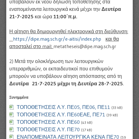
υποβάλουν εκ νέου δήλωση τοποθέτησης στα
εναπομείναντα λειτουργικά κενά μέχρι την
Δευτέρα
21-7-2025
και ώρα
11:00΄π.μ.
Η αίτηση θα δημιουργηθεί ηλεκτρονικά στη διεύθυνση:
https://dipe.mag.sch.gr/e-aitisi/index.php
και θα
αποσταλεί στο mail:
metatheseis@dipe.mag.sch.gr
2) Μετά την ολοκλήρωση των λειτουργικών
υπεραριθμιών, οι εκπαιδευτικοί που επιθυμούν
μπορούν να υποβάλουν αίτηση απόσπασης από τη
Δευτέρα 21-7-2025 μέχρι τη Δευτέρα 28-7-2025
.
Συνημμένα
ΤΟΠΟΘΕΤΗΣΕΙΣ Λ.Υ. ΠΕ05, ΠΕ06, ΠΕ11
(33 kB)
ΤΟΠΟΘΕΤΗΣΕΙΣ Λ.Υ. ΠΕ60ΕΑΕ, ΠΕ71
(39 kB)
ΤΟΠΟΘΕΤΗΣΕΙΣ Λ.Υ. ΠΕ60
(43 kB)
ΤΟΠΟΘΕΤΗΣΕΙΣ Λ.Υ. ΠΕ70
(17 kB)
ΕΝΑΠΟΜΕΙΝΑΤΑ ΛΕΙΤΟΥΡΓΙΚΑ ΚΕΝΑ ΠΕ70
(59