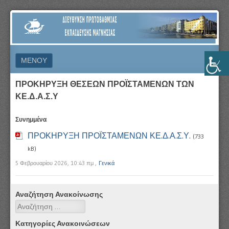
ΔΙΕΎΘΥΝΣΗ
ΠΡΩΤΟΒΆΘΜΙΑΣ
ΕΚΠΑΊΔΕΥΣΗΣ
ΜΕΝΟΎ
ΜΑΓΝΗΣΊΑΣ
ΜΕΤΆΒΑΣΗ ΣΕ ΠΕΡΙΕΧΌΜΕΝΟ
ΠΡΟΚΗΡΥΞΗ ΘΕΣΕΩΝ ΠΡΟΪΣΤΑΜΕΝΩΝ ΤΩΝ
ΚΕ.Δ.Α.Σ.Υ
Συνημμένα
ΠΡΟΚΗΡΥΞΗ ΠΡΟΪΣΤΑΜΕΝΩΝ ΚΕ.Δ.Α.Σ.Υ.
(733
kB)
5 Φεβρουαρίου 2026, 10:43 πμ
,
Γενικά
Αναζήτηση Ανακοίνωσης
Αναζήτηση
Κατηγορίες Ανακοινώσεων