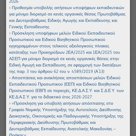
2026
Προθεσμία υποβολής αιτήσεων υποψήφιων εκπαιδευτικών
για μόνιμο διορισμό σε κενές οργανικές θέσεις Πρωτοβάθμιας
και Δευτεροβάθμιας Ειδικής Αγωγής και Εκπαίδευσης και
Γενικής Εκπαίδευσης.
Πρόσκληση υποψήφιων μελών Ειδικού Εκπαιδευτικού
Προσωπικού και Ειδικού Βοηθητικού Προσωπικού
εγγεγραμμένων στους τελικούς αξιολογικούς πίνακες
κατάταξης των Προκηρύξεων 2ΕΑ/2025 και 1ΕΑ/2025 του
ΑΣΕΠ για μόνιμο διορισμό σε κενές οργανικές θέσεις στην
Ειδική Αγωγή και Εκπαίδευση, σε εφαρμογή των διατάξεων
της παρ. 3 του άρθρου 62 του ν. 4589/2019 (Α ́13)
Αποσπάσεις και ανακλήσεις αποσπάσεων μελών Ειδικού
Εκπαιδευτικού Προσωπικού (ΕΕΠ) και Ειδικού Βοηθητικού
Προσωπικού (ΕΒΠ) σε περιοχές, ΚΕ.Δ.Α.Σ.Υ. και Σ.Δ.Ε.Υ. των
ΚΕ.Δ.Α.Σ.Υ. για το διδακτικό έτος 2026-2027.
«Πρόσκληση για υποβολή αιτήσεων απόσπασης στο
Γραφείο Νομικής Υποστήριξης της Αυτοτελούς Διεύθυνσης
Διοικητικής, Οικονομικής και Παιδαγωγικής Υποστήριξης της
Περιφερειακής Διεύθυνσης Πρωτοβάθμιας και
Δευτεροβάθμιας Εκπαίδευσης Ανατολικής Μακεδονίας –
Θράκης»