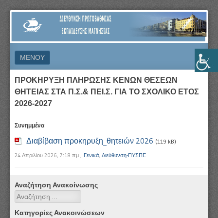
ΔΙΕΎΘΥΝΣΗ
ΠΡΩΤΟΒΆΘΜΙΑΣ
ΕΚΠΑΊΔΕΥΣΗΣ
ΜΕΝΟΎ
ΜΑΓΝΗΣΊΑΣ
ΜΕΤΆΒΑΣΗ ΣΕ ΠΕΡΙΕΧΌΜΕΝΟ
ΠΡΟΚΗΡΥΞΗ ΠΛΗΡΩΣΗΣ ΚΕΝΩΝ ΘΕΣΕΩΝ
ΘΗΤΕΙΑΣ ΣΤΑ Π.Σ.& ΠΕΙ.Σ. ΓΙΑ ΤΟ ΣΧΟΛΙΚΟ ΕΤΟΣ
2026-2027
Συνημμένα
Διαβίβαση προκηρυξη_θητειών 2026
(119 kB)
24 Απριλίου 2026, 7:18 πμ
,
Γενικά
,
Διεύθυνση-ΠΥΣΠΕ
Αναζήτηση Ανακοίνωσης
Αναζήτηση
Κατηγορίες Ανακοινώσεων