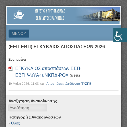
ΔΙΕΎΘΥΝΣΗ
ΠΡΩΤΟΒΆΘΜΙΑΣ
ΕΚΠΑΊΔΕΥΣΗΣ
ΜΕΝΟΎ
ΜΑΓΝΗΣΊΑΣ
ΜΕΤΆΒΑΣΗ ΣΕ ΠΕΡΙΕΧΌΜΕΝΟ
(ΕΕΠ-ΕΒΠ) ΕΓΚΥΚΛΙΟΣ ΑΠΟΣΠΑΣΕΩΝ 2026
Συνημμένα
ΕΓΚΥΚΛΙΟΣ αποσπάσεων ΕΕΠ-
ΕΒΠ_Ψ9ΥΑ46ΝΚΠΔ-ΡΟΧ
(8 MB)
19 Μαΐου 2026, 11:03 πμ
,
Αποσπάσεις
,
Διεύθυνση-ΠΥΣΠΕ
Αναζήτηση Ανακοίνωσης
Αναζήτηση
Κατηγορίες Ανακοινώσεων
Όλες