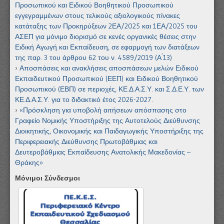
Προσωπικού και Ειδικού Βοηθητικού Προσωπικού
εγγεγραμμένων στους τελικούς αξιολογικούς πίνακες
κατάταξης των Προκηρύξεων 2ΕΑ/2025 και 1ΕΑ/2025 του
ΑΣΕΠ για μόνιμο διορισμό σε κενές οργανικές θέσεις στην
Ειδική Αγωγή και Εκπαίδευση, σε εφαρμογή των διατάξεων
της παρ. 3 του άρθρου 62 του ν. 4589/2019 (Α ́13)
Αποσπάσεις και ανακλήσεις αποσπάσεων μελών Ειδικού
Εκπαιδευτικού Προσωπικού (ΕΕΠ) και Ειδικού Βοηθητικού
Προσωπικού (ΕΒΠ) σε περιοχές, ΚΕ.Δ.Α.Σ.Υ. και Σ.Δ.Ε.Υ. των
ΚΕ.Δ.Α.Σ.Υ. για το διδακτικό έτος 2026-2027.
«Πρόσκληση για υποβολή αιτήσεων απόσπασης στο
Γραφείο Νομικής Υποστήριξης της Αυτοτελούς Διεύθυνσης
Διοικητικής, Οικονομικής και Παιδαγωγικής Υποστήριξης της
Περιφερειακής Διεύθυνσης Πρωτοβάθμιας και
Δευτεροβάθμιας Εκπαίδευσης Ανατολικής Μακεδονίας –
Θράκης»
Μόνιμοι Σύνδεσμοι