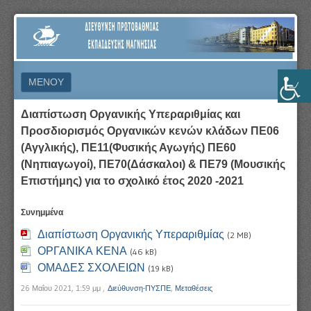
ΔΙΕΎΘΥΝΣΗ
ΠΡΩΤΟΒΆΘΜΙΑΣ
ΕΚΠΑΊΔΕΥΣΗΣ
ΜΕΝΟΎ
ΜΑΓΝΗΣΊΑΣ
ΜΕΤΆΒΑΣΗ ΣΕ ΠΕΡΙΕΧΌΜΕΝΟ
Διαπίστωση Οργανικής Υπεραριθμίας και
Προσδιορισμός Οργανικών κενών κλάδων ΠΕ06
(Αγγλικής), ΠΕ11(Φυσικής Αγωγής) ΠΕ60
(Νηπιαγωγοί), ΠΕ70(Δάσκαλοι) & ΠΕ79 (Μουσικής
Επιστήμης) για το σχολικό έτος 2020 -2021
Συνημμένα
Διαπίστωση Οργανικής Υπεραριθμίας
(2 MB)
ΟΡΓΑΝΙΚΑ ΚΕΝΑ
(46 kB)
ΟΜΑΔΕΣ ΣΧΟΛΕΙΩΝ
(19 kB)
26 Μαΐου 2021, 1:59 μμ
,
Διεύθυνση-ΠΥΣΠΕ
,
Μεταθέσεις