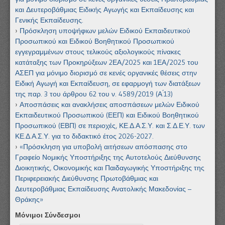
και Δευτεροβάθμιας Ειδικής Αγωγής και Εκπαίδευσης και
Γενικής Εκπαίδευσης.
Πρόσκληση υποψήφιων μελών Ειδικού Εκπαιδευτικού
Προσωπικού και Ειδικού Βοηθητικού Προσωπικού
εγγεγραμμένων στους τελικούς αξιολογικούς πίνακες
κατάταξης των Προκηρύξεων 2ΕΑ/2025 και 1ΕΑ/2025 του
ΑΣΕΠ για μόνιμο διορισμό σε κενές οργανικές θέσεις στην
Ειδική Αγωγή και Εκπαίδευση, σε εφαρμογή των διατάξεων
της παρ. 3 του άρθρου 62 του ν. 4589/2019 (Α ́13)
Αποσπάσεις και ανακλήσεις αποσπάσεων μελών Ειδικού
Εκπαιδευτικού Προσωπικού (ΕΕΠ) και Ειδικού Βοηθητικού
Προσωπικού (ΕΒΠ) σε περιοχές, ΚΕ.Δ.Α.Σ.Υ. και Σ.Δ.Ε.Υ. των
ΚΕ.Δ.Α.Σ.Υ. για το διδακτικό έτος 2026-2027.
«Πρόσκληση για υποβολή αιτήσεων απόσπασης στο
Γραφείο Νομικής Υποστήριξης της Αυτοτελούς Διεύθυνσης
Διοικητικής, Οικονομικής και Παιδαγωγικής Υποστήριξης της
Περιφερειακής Διεύθυνσης Πρωτοβάθμιας και
Δευτεροβάθμιας Εκπαίδευσης Ανατολικής Μακεδονίας –
Θράκης»
Μόνιμοι Σύνδεσμοι